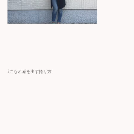
⇧こなれ感を出す捲り方