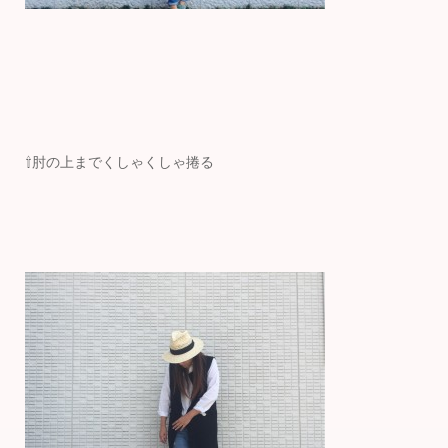
⇧肘の上までくしゃくしゃ捲る