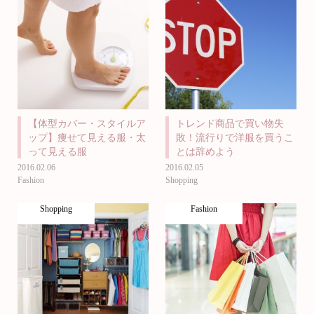
【体型カバー・スタイルア
トレンド商品で買い物失
ップ】痩せて見える服・太
敗！流行りで洋服を買うこ
って見える服
とは辞めよう
2016.02.06
2016.02.05
Fashion
Shopping
Shopping
Fashion