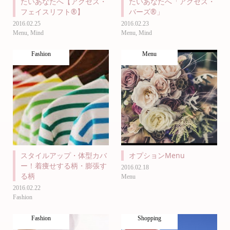
たいあなたへ【アクセス・
たいあなたへ「アクセス・
フェイスリフト®】
バーズ®」
2016.02.25
2016.02.23
Menu
,
Mind
Menu
,
Mind
Fashion
Menu
スタイルアップ・体型カバ
オプションMenu
ー！着痩せする柄・膨張す
2016.02.18
る柄
Menu
2016.02.22
Fashion
Fashion
Shopping