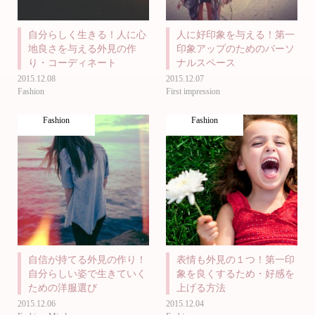
自分らしく生きる！人に心
人に好印象を与える！第一
地良さを与える外見の作
印象アップのためのパーソ
り・コーディネート
ナルスペース
2015.12.08
2015.12.07
Fashion
First impression
Fashion
Fashion
自信が持てる外見の作り！
表情も外見の１つ！第一印
自分らしい姿で生きていく
象を良くするため・好感を
ための洋服選び
上げる方法
2015.12.06
2015.12.04