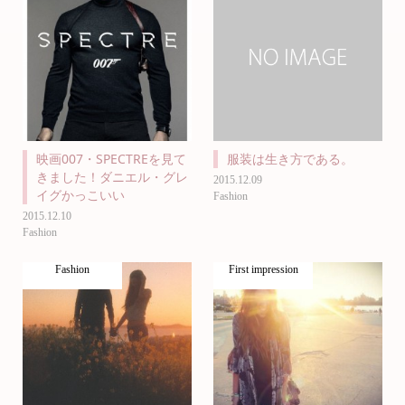
映画007・SPECTREを見て
服装は生き方である。
きました！ダニエル・グレ
2015.12.09
イグかっこいい
Fashion
2015.12.10
Fashion
Fashion
First impression