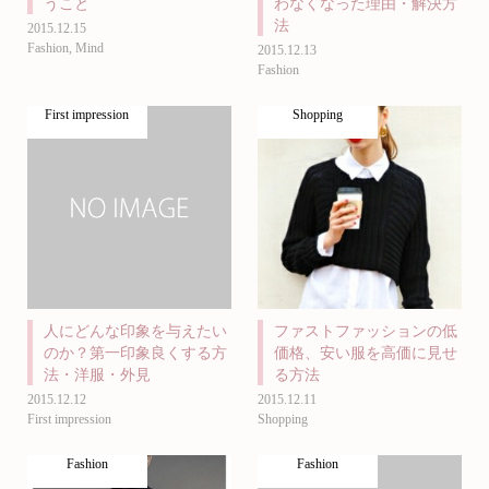
うこと
わなくなった理由・解決方
法
2015.12.15
Fashion
,
Mind
2015.12.13
Fashion
First impression
Shopping
人にどんな印象を与えたい
ファストファッションの低
のか？第一印象良くする方
価格、安い服を高価に見せ
法・洋服・外見
る方法
2015.12.12
2015.12.11
First impression
Shopping
Fashion
Fashion