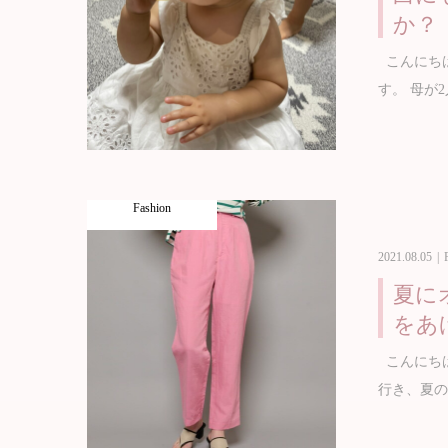
か？
こんにち
す。 母が
Fashion
2021.08.05
夏に
をあ
こんにちは
行き、夏の