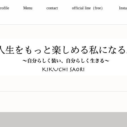
rofile
Menu
contact
official line（free）
Inst