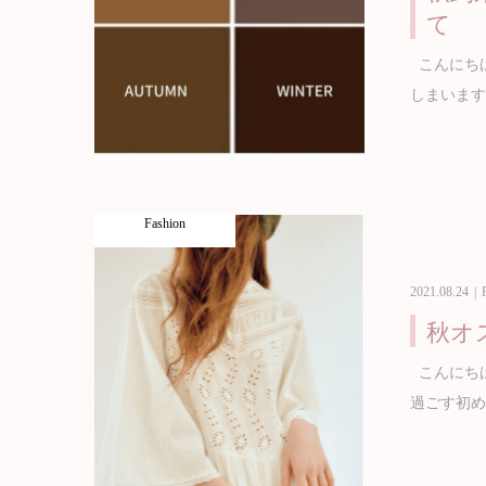
て
こんにち
しまいます
Fashion
2021.08.24
秋オ
こんにちは
過ごす初め