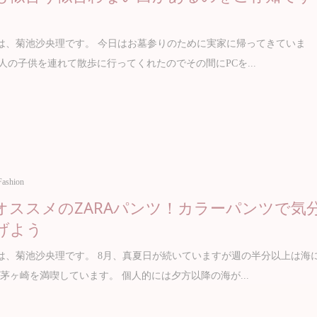
は、菊池沙央理です。 今日はお墓参りのために実家に帰ってきていま
2人の子供を連れて散歩に行ってくれたのでその間にPCを...
Fashion
オススメのZARAパンツ！カラーパンツで気
げよう
、菊池沙央理です。 8月、真夏日が続いていますが週の半分以上は海
茅ヶ崎を満喫しています。 個人的には夕方以降の海が...