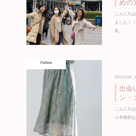
めの
こんにち
ました！（
私...
Fashion
2019.03.04
出会
ン・
こんにちは。P
ら本格的な春