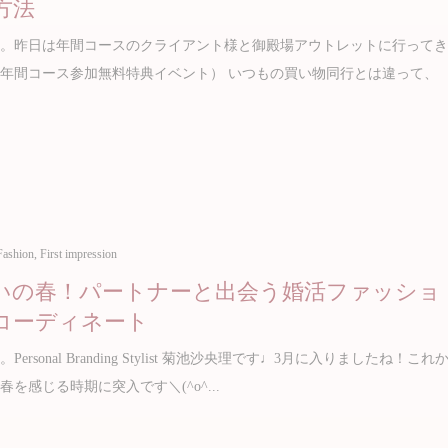
方法
は。昨日は年間コースのクライアント様と御殿場アウトレットに行って
年間コース参加無料特典イベント） いつもの買い物同行とは違って、
Fashion
,
First impression
いの春！パートナーと出会う婚活ファッショ
コーディネート
ersonal Branding Stylist 菊池沙央理です♩3月に入りましたね！これ
を感じる時期に突入です＼(^o^...