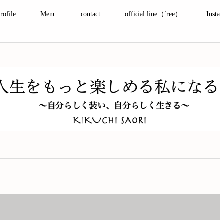
rofile
Menu
contact
official line（free）
Inst