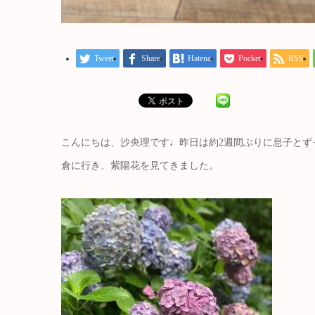
Tweet
Share
Hatena
Pocket
RSS
こんにちは、沙央理です♩昨日は約2週間ぶりに息子とず
倉に行き、紫陽花を見てきました。