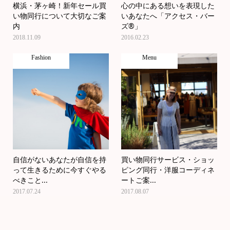
横浜・茅ヶ崎！新年セール買
心の中にある想いを表現した
い物同行について大切なご案
いあなたへ「アクセス・バー
内
ズ®」
2018.11.09
2016.02.23
Fashion
Menu
自信がないあなたが自信を持
買い物同行サービス・ショッ
って生きるために今すぐやる
ピング同行・洋服コーディネ
べきこと...
ートご案...
2017.07.24
2017.08.07