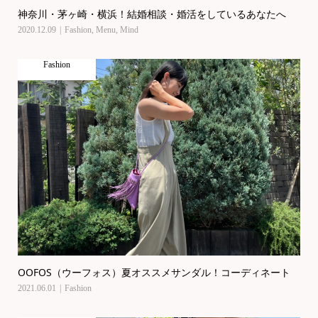
神奈川・茅ヶ崎・横浜！結婚相談・婚活をしているあなたへ
2020.12.09
Fashion
,
Menu
,
Mind
Fashion
OOFOS（ウーフォス）夏オススメサンダル！コーディネート
2021.06.01
Fashion